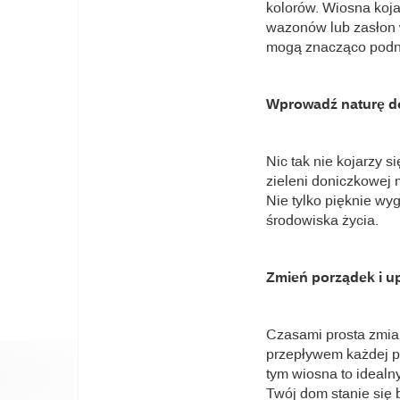
kolorów. Wiosna koja
wazonów lub zasłon w
mogą znacząco podni
Wprowadź naturę d
Nic tak nie kojarzy s
zieleni doniczkowej 
Nie tylko pięknie wy
środowiska życia.
Zmień porządek i u
Czasami prosta zmia
przepływem każdej pr
tym wiosna to idealn
Twój dom stanie się b