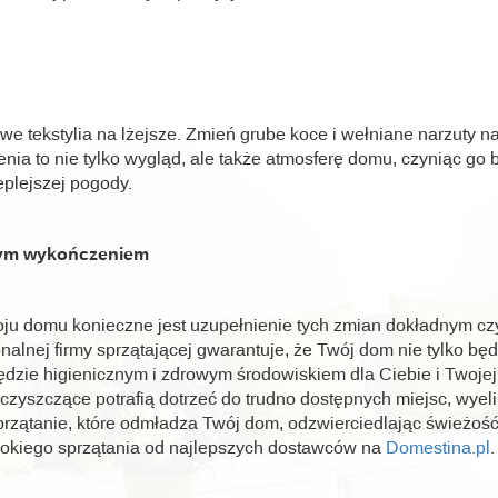
we tekstylia na lżejsze. Zmień grube koce i wełniane narzuty na
nia to nie tylko wygląd, ale także atmosferę domu, czyniąc go b
plejszej pogody.
cym wykończeniem
roju domu konieczne jest uzupełnienie tych zmian dokładnym c
nalnej firmy sprzątającej gwarantuje, że Twój dom nie tylko bę
będzie higienicznym i zdrowym środowiskiem dla Ciebie i Twojej
 czyszczące potrafią dotrzeć do trudno dostępnych miejsc, wyel
rzątanie, które odmładza Twój dom, odzwierciedlając świeżość
okiego sprzątania od najlepszych dostawców na
Domestina.pl
.