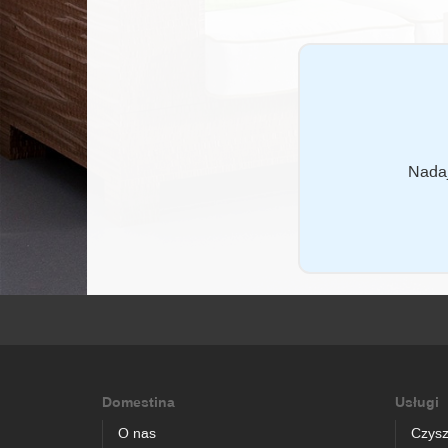
Nadaj
Domestina
Usługi
O nas
Czysz