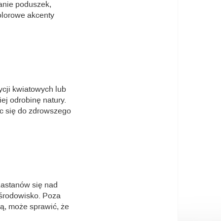
danie poduszek,
olorowe akcenty
ycji kwiatowych lub
ej odrobinę natury.
ąc się do zdrowszego
Zastanów się nad
 środowisko. Poza
żą, może sprawić, że