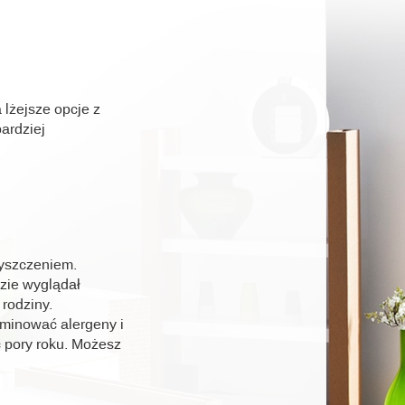
 lżejsze opcje z
ardziej
zyszczeniem.
dzie wyglądał
 rodziny.
iminować alergeny i
 pory roku. Możesz