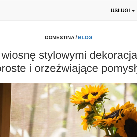
USŁUGI
DOMESTINA /
BLOG
j wiosnę stylowymi dekoracj
proste i orzeźwiające pomysł