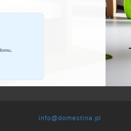
 domu,
info@domestina.pl