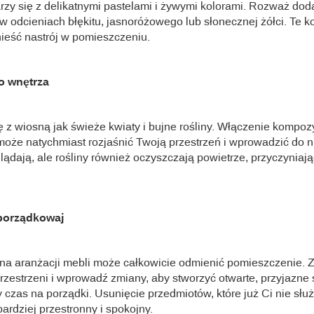
rzy się z delikatnymi pastelami i żywymi kolorami. Rozważ do
 odcieniach błękitu, jasnoróżowego lub słonecznej żółci. Te k
eść nastrój w pomieszczeniu.
o wnętrza
ię z wiosną jak świeże kwiaty i bujne rośliny. Włączenie kompoz
może natychmiast rozjaśnić Twoją przestrzeń i wprowadzić do ni
glądają, ale rośliny również oczyszczają powietrze, przyczyniaj
porządkowaj
na aranżacji mebli może całkowicie odmienić pomieszczenie. 
zestrzeni i wprowadź zmiany, aby stworzyć otwarte, przyjazne
y czas na porządki. Usunięcie przedmiotów, które już Ci nie słu
ardziej przestronny i spokojny.