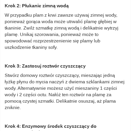
Krok 2: Płukanie zimną wodą
W przypadku plam z krwi zawsze używaj zimnej wody,
ponieważ gorąca woda może utrwalić plamę głębiej w
tkaninie. Zwilż szmatkę zimną wodą i delikatnie wytrzyj
plamę. Unikaj szorowania, ponieważ może to
spowodować rozprzestrzenienie się plamy lub
uszkodzenie tkaniny sofy.
Krok 3: Zastosuj roztwór czyszczący
Stwórz domowy roztwór czyszczący, mieszając jedną
łyżkę płynu do mycia naczyń z dwiema szklankami zimnej
wody. Alternatywnie możesz użyć mieszaniny 1 części
wody i 2 części octu. Nałóż ten roztwór na plamę za
pomocą czystej szmatki. Delikatnie osuszaj, aż plama
zniknie.
Krok 4: Enzymowy środek czyszczący do